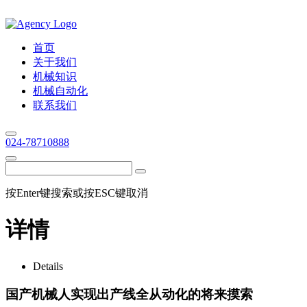
首页
关于我们
机械知识
机械自动化
联系我们
024-78710888
按Enter键搜索或按ESC键取消
详情
Details
国产机械人实现出产线全从动化的将来摸索